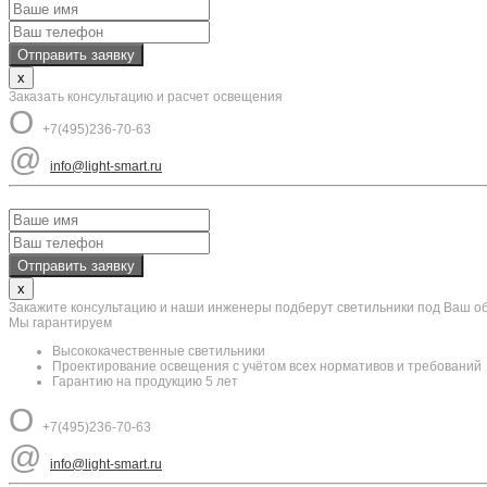
x
Заказать консультацию и расчет освещения
O
+7(495)236-70-63
@
info@light-smart.ru
x
Закажите консультацию и наши инженеры подберут светильники под Ваш о
Мы гарантируем
Высококачественные светильники
Проектирование освещения с учётом всех нормативов и требований
Гарантию на продукцию 5 лет
O
+7(495)236-70-63
@
info@light-smart.ru