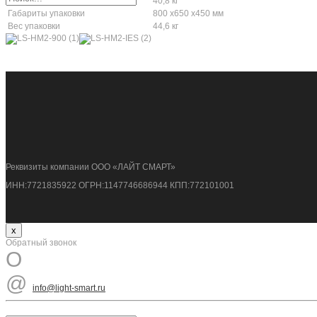
Вес
40,8 кг
Габариты упаковки
800 x650 x450 мм
Вес упаковки
44,6 кг
Реквизиты компании ООО «ЛАЙТ СМАРТ»
ИНН:7721835922 ОГРН:1147746686944 КПП:772101001
x
Обратный звонок
O
@
info@light-smart.ru