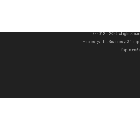
© 2012—2026 «Light Smar
Москва, ул. Шаболовка д.34, стр
Карта сай