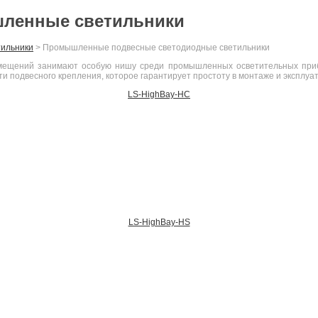
ленные светильники
ильники
>
Промышленные подвесные светодиодные светильники
омещений занимают особую нишу среди промышленных осветительных приб
и подвесного крепления, которое гарантирует простоту в монтаже и эксплуа
LS-HighBay-HC
LS-HighBay-HS