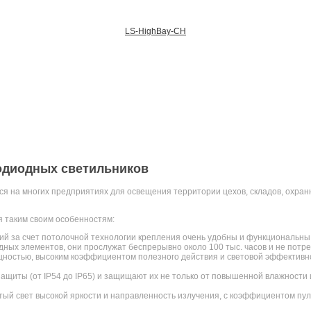
LS-HighBay-CH
диодных светильников
а многих предприятиях для освещения территории цехов, складов, охранных
 таким своим особенностям:
 за счет потолочной технологии крепления очень удобны и функциональны,
ных элементов, они прослужат беспрерывно около 100 тыс. часов и не потр
остью, высоким коэффициентом полезного действия и световой эффективно
щиты (от IP54 до IP65) и защищают их не только от повышенной влажности и 
й свет высокой яркости и направленность излучения, с коэффициентом пу