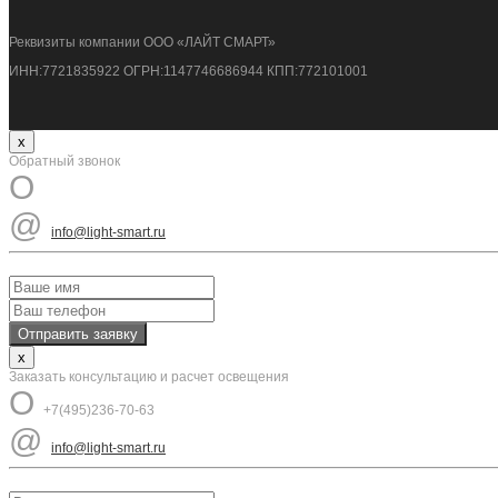
Реквизиты компании ООО «ЛАЙТ СМАРТ»
ИНН:7721835922 ОГРН:1147746686944 КПП:772101001
x
Обратный звонок
O
@
info@light-smart.ru
x
Заказать консультацию и расчет освещения
O
+7(495)236-70-63
@
info@light-smart.ru