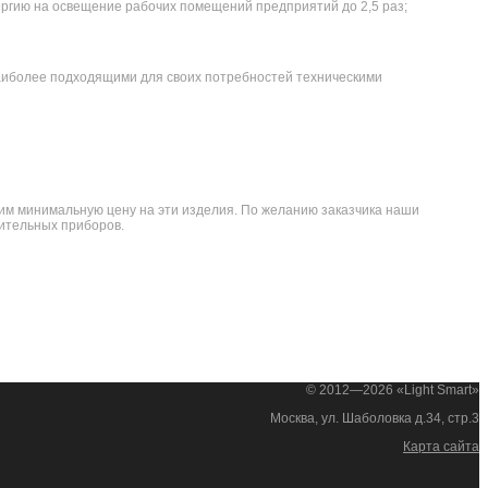
ергию на освещение рабочих помещений предприятий до 2,5 раз;
наиболее подходящими для своих потребностей техническими
м минимальную цену на эти изделия. По желанию заказчика наши
тительных приборов.
© 2012—2026 «Light Smart»
Москва, ул. Шаболовка д.34, стр.3
Карта сайта