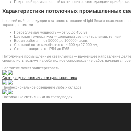
Подвесной промышленный светильник со светодиодами приобретает с
Характеристики потолочных промышленных св
Широкий выбор продукции в каталоге компании «Light Smart» позволяет н
характеристиками:
Потребляемая мощность — от 50 до 450 Вт;
Цветовая температура — холодный свет, нейтральный, теплый;
Время работы — от 50000 до 100000 часов;
Световой поток колеблется от 4 600 до 27 000 лм;
Степень защиты: от IP54 до IP65.
Потолочные промышленные светильники — важнейшее направление деятельн
специалисты возьмут на себя полное сопровождение работ, начиная с прое
Вас так же может заинтересовать
Светодиодные светильники купольного типа
Профессиональное освещение любых складов
Потолочные светильники на светодиодах