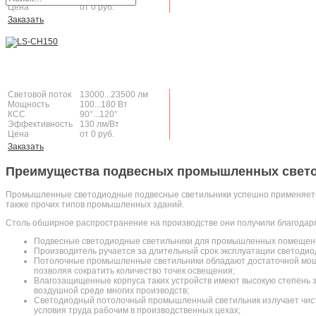
Цена
от 0 руб.
Заказать
Световой поток
13000...23500 лм
Мощность
100...180 Вт
КСС
90°...120°
Эффективность
130 лм/Вт
Цена
от 0 руб.
Заказать
Преимущества подвесных промышленных свето
Промышленные светодиодные подвесные светильники успешно применяется н
также прочих типов промышленных зданий.
Столь обширное распространение на производстве они получили благодаря
Подвесные светодиодные светильники для промышленных помещений
Производитель ручается за длительный срок эксплуатации светодиод
Потолочные промышленные светильники обладают достаточной мощн
позволяя сократить количество точек освещения;
Влагозащищенные корпуса таких устройств имеют высокую степень за
воздушной среде многих производств;
Светодиодный потолочный промышленный светильник излучает чисты
условия труда рабочим в производственных цехах;