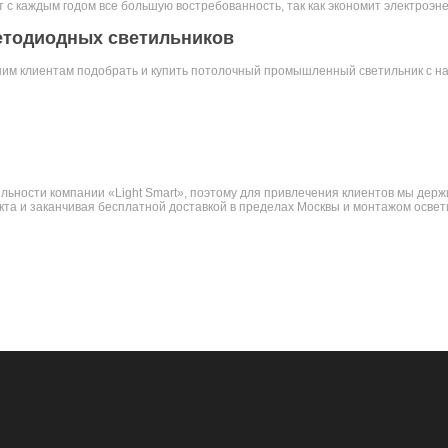
 каждым годом все большую востребованность, так как экономит электроэн
етодиодных светильников
ашим клиентам подобрать и купить потолочный промышленный светильник с 
ости компании «Light Smart», поэтому для привлечения клиентов мы держи
кта и заканчивая бесплатной доставкой в пределах Москвы и монтажом осве