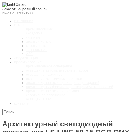
Заказать обратный звонок
пн-пт с 10:00-19:00
о компании
каталог
промышленные
складские
уличные
архитектурные
спортивные
тоннельные
АЗС
документация
проектирование
промышленное освещение
освещение автомагистралей и дорог
освещение паркингов
освещение коттеджных поселков
архитектурное освещение фасадов зданий
архитектурных форм или достопримечательностей
архитектурное освещение мостов
спортивное освещение
освещение азс
контакты
Архитектурный светодиодный