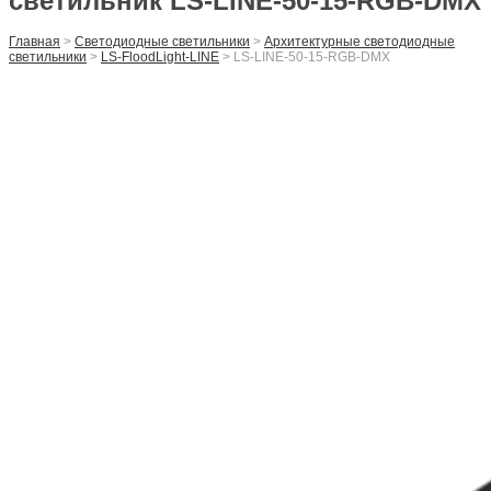
светильник LS-LINE-50-15-RGB-DMX
Главная
>
Светодиодные светильники
>
Архитектурные светодиодные
светильники
>
LS-FloodLight-LINE
>
LS-LINE-50-15-RGB-DMX