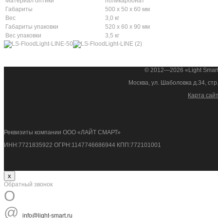
Материал оптики
поликарбонат
Габариты
500 х 50 х 60 мм
Вес
3,0 кг
Габариты упаковки
520 x 60 x 90 мм
Вес упаковки
3,5 кг
© 2012—2026 «Light Smar
Москва, ул. Шаболовка д.34, стр
Карта сай
Реквизиты компании ООО «ЛАЙТ СМАРТ»
ИНН:7721835922 ОГРН:1147746686944 КПП:772101001
x
Обратный звонок
O
@
info@light-smart.ru