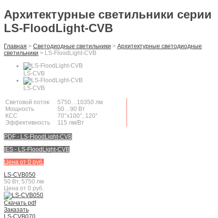
Архитектурные светильники серии
LS-FloodLight-CVB
Главная
>
Светодиодные светильники
>
Архитектурные светодиодные
светильники
>
LS-FloodLight-CVB
LS-CVB
LS-CVB
Световой поток
5750…10350 лм
Мощность
50…90 Вт
КСС
70°х100°, 120°
Эффективность
115 лм/Вт
PDF - LS-FloodLight-CVB
IES - LS-FloodLight-CVB
Цена от 0 руб.
LS-CVB050
50 Вт, 5750 лм
Цена от 0 руб.
Скачать pdf
Заказать
LS-CVB070