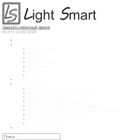
Заказать обратный звонок
пн-пт с 10:00-19:00
о компании
каталог
промышленные
складские
уличные
архитектурные
спортивные
тоннельные
АЗС
документация
проектирование
промышленное освещение
освещение автомагистралей и дорог
освещение паркингов
освещение коттеджных поселков
архитектурное освещение фасадов зданий
архитектурных форм или достопримечательностей
архитектурное освещение мостов
спортивное освещение
освещение азс
контакты