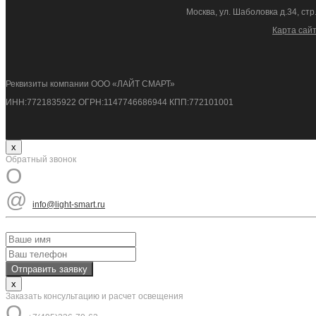
Москва, ул. Шаболовка д.34, стр
Карта сай
Реквизиты компании ООО «ЛАЙТ СМАРТ»
ИНН:7721835922 ОГРН:1147746686944 КПП:772101001
x
Обратный звонок
O
@
info@light-smart.ru
x
Заказать консультацию и расчет освещения
O