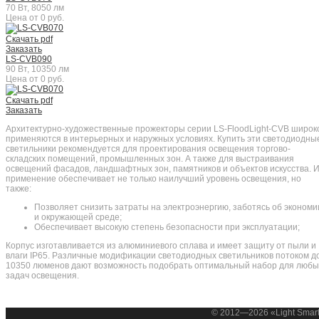
70 Вт, 8050 лм
Цена от 0 руб.
Скачать pdf
Заказать
LS-CVB090
90 Вт, 10350 лм
Цена от 0 руб.
Скачать pdf
Заказать
Архитектурно-художественные прожекторы серии LS-FloodLight-CVB широк
применяются в интерьерных и наружных условиях. Купить эти светодиодны
светильники рекомендуется для проектирования освещения торгово-
складских помещений, промышленных зон. А также для выстраивания
освещений фасадов, ландшафтных зон, памятников и объектов искусства. 
применение обеспечивает не только наилучший уровень освещения, но
также:
Позволяет снизить затраты на электроэнергию, заботясь об экономи
и окружающей среде;
Обеспечивает высокую степень безопасности при эксплуатации;
Корпус изготавливается из алюминиевого сплава и имеет защиту от пыли и
влаги IP65. Различные модификации светодиодных светильников потоком д
10350 люменов дают возможность подобрать оптимальный набор для любы
задач освещения.
© 2012—2026 «Light Smar